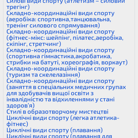
Силові види спорту (атлетизм – силовий
трегінг)
Складно-координаційні види спорту
(аеробіка: спортивна,танцювальна,
тренінг силового спрямування)
Складно-координаційні види спорту
(фітнес-мікс: шейпінг, пілатес,аеробіка,
скіпінг, стретчинг)
Складно-координаційні види спорту
(спортивна гімнастика,акробатика,
стрибки на батуті, хореографія, воркаут)
Складно-координаційні види спорту
(туризм та скелелазіння)
Складно-координаційні види спорту
(заняття в спеціальних медичних групах
для здобувачів вищої освіти з
інвалідністю та відхиленнями у стані
здоров’я)
Стилі в образотворчому мистецтві
Циклічні види спорту (легка атлетика-
фітнес)
Циклічні види спорту (плавання)
Циклічні види спорту (плавання для