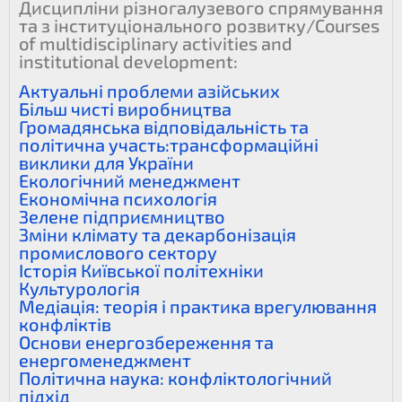
Дисципліни різногалузевого спрямування
та з інституціонального розвитку/Courses
of multidisciplinary activities and
institutional development:
Актуальні проблеми азійських
Більш чисті виробництва
Громадянська відповідальність та
політична участь:трансформаційні
виклики для України
Екологічний менеджмент
Економічна психологія
Зелене підприємництво
Зміни клімату та декарбонізація
промислового сектору
Історія Київської політехніки
Культурологія
Медіація: теорія і практика врегулювання
конфліктів
Основи енергозбереження та
енергоменеджмент
Політична наука: конфліктологічний
підхід