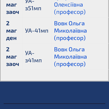
УА-
маг
Олексіївна
з51мп
заоч
(професор)
2
Вовк Ольга
маг
УА-41мп
Миколаївна
ден
(професор)
2
Вовк Ольга
УА-
маг
Миколаївна
з41мп
заоч
(професор)