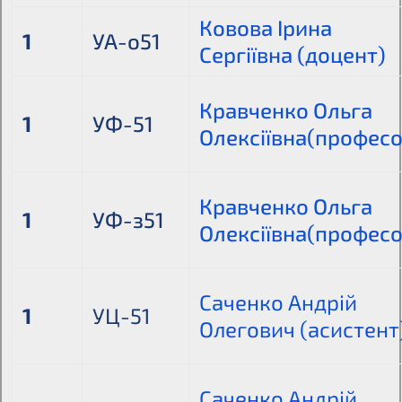
Ковова Ірина
1
УА-о51
Сергіївна (доцент)
Кравченко Ольга
1
УФ-51
Олексіївна(професо
Кравченко Ольга
1
УФ-з51
Олексіївна(професо
Саченко Андрій
1
УЦ-51
Олегович (асистент
Саченко Андрій