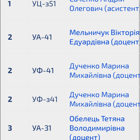
1
УЦ-з51
Олегович (асистент
Мельничук Вікторія
2
УА-41
Едуардівна (доцент
Дученко Марина
2
УФ-41
Михайлівна (доцен
Дученко Марина
2
УФ-з41
Михайлівна (доцен
Обелець Тетяна
3
УА-31
Володимирівна
(доцент)