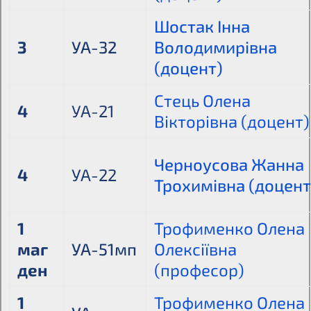
Шостак Інна
3
УА-32
Володимирівна
(доцент)
Стець Олена
4
УА-21
Вікторівна (доцент)
Черноусова Жанна
4
УА-22
Трохимівна (доцент
1
Трофименко Олена
маг
УА-51мп
Олексіївна
ден
(професор)
1
Трофименко Олена