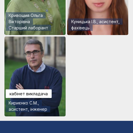
Кривошия Ольга
Вікторівна
Куницька І.В., асистент,
Старший лаборант
фахівець
кабінет викладача
Кириєнко С.М.,
асистент, інженер