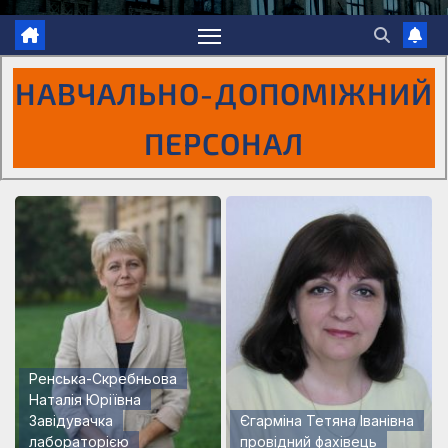
НАВЧАЛЬНО-ДОПОМІЖНИЙ
ПЕРСОНАЛ
Ренська-Скребньова
Наталія Юріївна
Завідувачка
Єгарміна Тетяна Іванівна
лабораторією
провідний фахівець