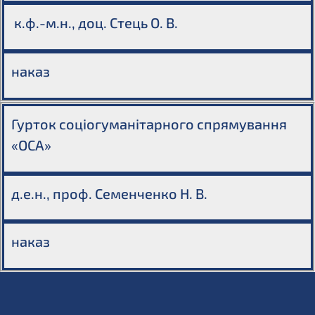
к.ф.-м.н., доц. Стець О. В.
наказ
Гурток соціогуманітарного спрямування
«ОСА»
д.е.н., проф. Семенченко Н. В.
наказ