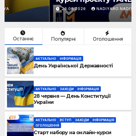
у зимовому семестрі
26.06.2026
NADIYARO NADIYA
2026/2027!
Останнє
Популярні
Оголошення
АКТУАЛЬНО
ІНФОРМАЦІЯ
День Української Державності
АКТУАЛЬНО
ЗАХОДИ
ІНФОРМАЦІЯ
28 червня — День Конституції
України
АКТУАЛЬНО
ВСТУП
ЗАХОДИ
ІНФОРМАЦІЯ
ОГОЛОШЕННЯ
Старт набору на онлайн-курси