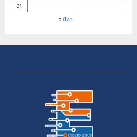
31
« Лип