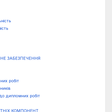
15 липня 2022, перший випуск бакалаврів.
ність
ість
ЙНЕ ЗАБЕЗПЕЧЕННЯ
них робіт
вників
до дипломних робіт
ІТНІХ КОМПОНЕНТ