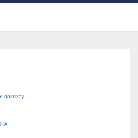
я плагіату
ВНА