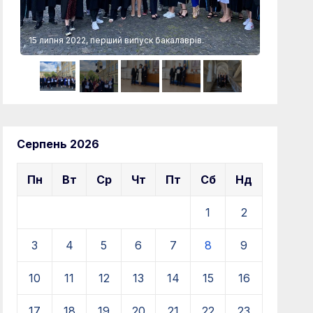
15 липня 2022, перший випуск бакалаврів.
15 липня 
Серпень 2026
Пн
Вт
Ср
Чт
Пт
Сб
Нд
1
2
3
4
5
6
7
8
9
10
11
12
13
14
15
16
17
18
19
20
21
22
23