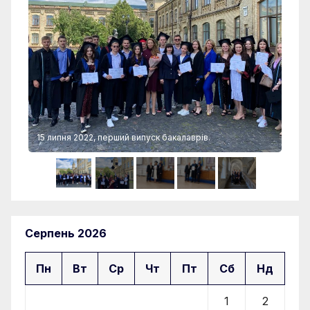
15 липня 2022, перший випуск бакалаврів.
15 
Серпень 2026
Пн
Вт
Ср
Чт
Пт
Сб
Нд
1
2