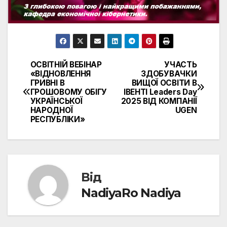
ОСВІТНІЙ ВЕБІНАР
УЧАСТЬ
Навігація
«ВІДНОВЛЕННЯ
ЗДОБУВАЧКИ
ГРИВНІ В
ВИЩОЇ ОСВІТИ В
записів
ГРОШОВОМУ ОБІГУ
ІВЕНТІ Leaders Day
УКРАЇНСЬКОЇ
2025 ВІД КОМПАНІЇ
НАРОДНОЇ
UGEN
РЕСПУБЛІКИ»
Від
NadiyaRo Nadiya