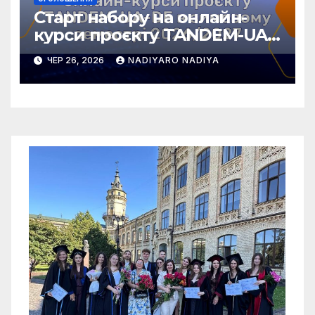
Старт набору на онлайн-
курси проєкту TANDEM-UA-
DE у зимовому семестрі
ЧЕР 26, 2026
NADIYARO NADIYA
2026/2027!