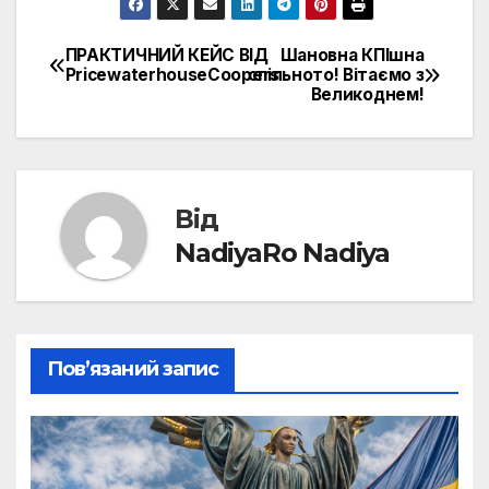
ПРАКТИЧНИЙ КЕЙС ВІД
Шановна КПІшна
Навігація
PricewaterhouseCoopers
спільното! Вітаємо з
Великоднем!
записів
Від
NadiyaRo Nadiya
Пов’язаний запис