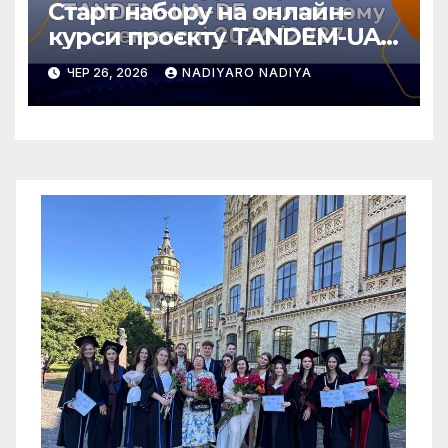
Старт набору на онлайн-
курси проєкту TANDEM-UA-
DE у зимовому семестрі
ЧЕР 26, 2026
NADIYARO NADIYA
2026/2027!