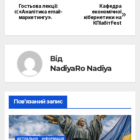
Гостьова лекції:
Кафедра
Навігація
«Аналітика email-
економічної
маркетингу».
кібернетики на
записів
КПІабітFest
Від
NadiyaRo Nadiya
Пов’язаний запис
АКТУАЛЬНО
ІНФОРМАЦІЯ