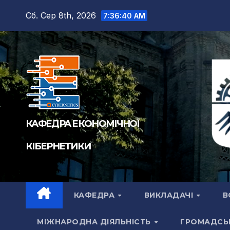
Перейти
Сб. Сер 8th, 2026
7:36:42 AM
до
вмісту
КАФЕДРА ЕКОНОМІЧНОЇ
КІБЕРНЕТИКИ
КАФЕДРА
ВИКЛАДАЧІ
В
МІЖНАРОДНА ДІЯЛЬНІСТЬ
ГРОМАДСЬ