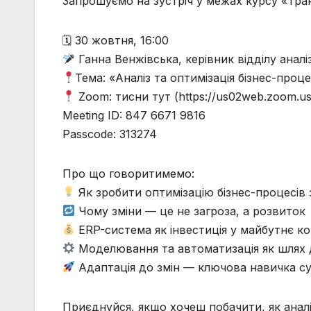
Запрошуємо на зустріч у межах курсу «Тра
🗓 30 жовтня, 16:00
Ганна Венжівська, керівник відділу аналі
Тема: «Аналіз та оптимізація бізнес-проце
Zoom: тисни тут (https://us02web.zoom.
Meeting ID: 847 6671 9816
Passcode: 313274
Про що говоритимемо:
Як зробити оптимізацію бізнес-процесів
Чому зміни — це не загроза, а розвиток
ERP-система як інвестиція у майбутнє ко
Моделювання та автоматизація як шлях д
Адаптація до змін — ключова навичка су
Приєднуйся, якщо хочеш побачити, як аналі