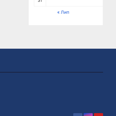
31
« Лип