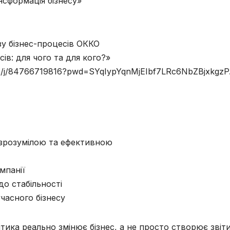
нсформація бізнесу»
зу бізнес-процесів ОККО
сів: для чого та для кого?»
us/j/84766719816?pwd=SYqIypYqnMjEIbf7LRc6NbZBjxkgzP.
 зрозумілою та ефективною
мпанії
о стабільності
часного бізнесу
тика реально змінює бізнес, а не просто створює звіти