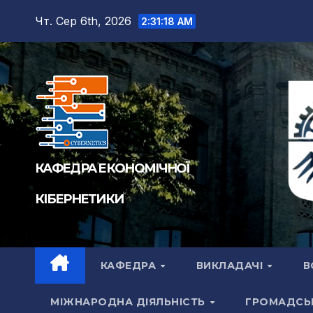
Перейти
Чт. Сер 6th, 2026
2:31:19 AM
до
вмісту
КАФЕДРА ЕКОНОМІЧНОЇ
КІБЕРНЕТИКИ
КАФЕДРА
ВИКЛАДАЧІ
В
МІЖНАРОДНА ДІЯЛЬНІСТЬ
ГРОМАДСЬ