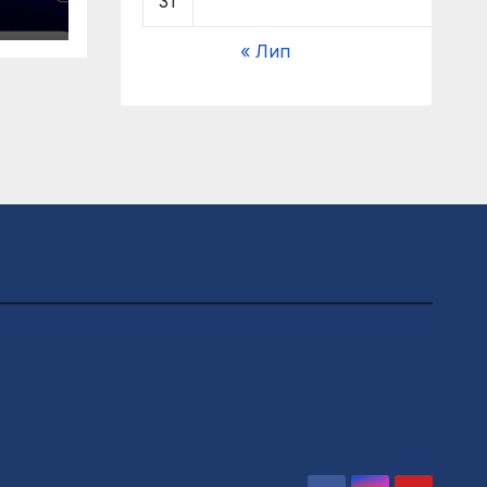
31
« Лип