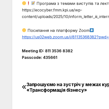
Програма з темами виступів та лек
https://ecocyber.fmm.kpi.ua/wp-
content/uploads/2025/10/inform_letter_iii_int
Посилання на платформу Zoom
https://us02web.zoom.us/j/81135368382?p
Meeting ID: 811 3536 8382
Passcode: 435661
Запрошуємо на зустріч у межах ку
Навігація
«Трансформація бізнесу»
записів