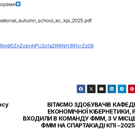
торами
ernational_autumn_school_ec_kpi_2025.pdf
wd=Rm90ZnZobnhPU2o1a2RRNH3R1crZz09
рсу
ВІТАЄМО ЗДОБУВАЧІВ КАФЕД
ЕКОНОМІЧНОЇ КІБЕРНЕТИКИ, Я
ВХОДИЛИ В КОМАНДУ ФММ, З V МІСЦ
15 липня 2022,
ФММ НА СПАРТАКІАДІ КПІ ‒2025 
бакалаврів.