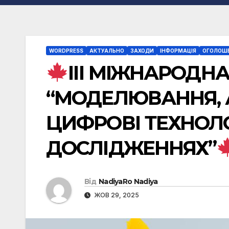
WORDPRESS
АКТУАЛЬНО
ЗАХОДИ
ІНФОРМАЦІЯ
ОГОЛОШ
ІIІ МІЖНАРОДН
“МОДЕЛЮВАННЯ, 
ЦИФРОВІ ТЕХНОЛО
ДОСЛІДЖЕННЯХ”
Від
NadiyaRo Nadiya
ЖОВ 29, 2025