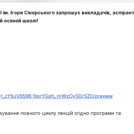
ім. Ігоря Сікорського запрошує викладачів, аспірант
й осінній школі!
l9rAH_cY9JV6598-9prYGph_nrWzOyS0rSZ0/preview
ування повного циклу лекцій згідно програми та