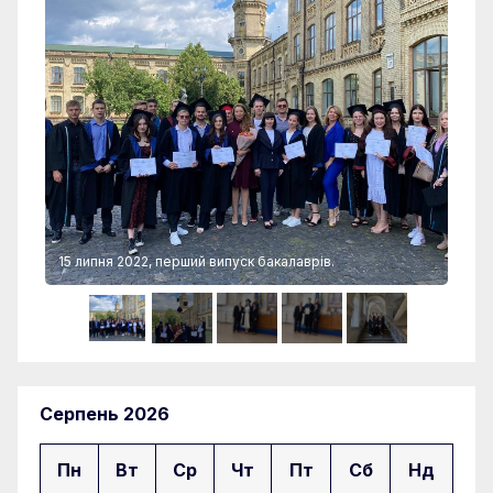
15 липня 2022, перший випуск бакалаврів.
15 
Серпень 2026
Пн
Вт
Ср
Чт
Пт
Сб
Нд