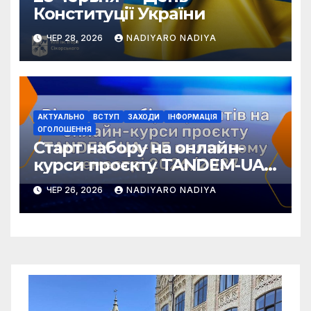
Конституції України
ЧЕР 28, 2026
NADIYARO NADIYA
АКТУАЛЬНО
ВСТУП
ЗАХОДИ
ІНФОРМАЦІЯ
ОГОЛОШЕННЯ
Старт набору на онлайн-
курси проєкту TANDEM-UA-
DE у зимовому семестрі
ЧЕР 26, 2026
NADIYARO NADIYA
2026/2027!