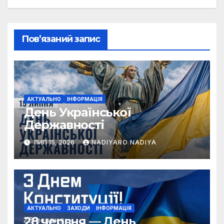
Пов’язаний запис
АКТУАЛЬНО
ІНФОРМАЦІЯ
День Української
Державності
ЛИП 15, 2026
NADIYARO NADIYA
АКТУАЛЬНО
ЗАХОДИ
ІНФОРМАЦІЯ
28 червня — День