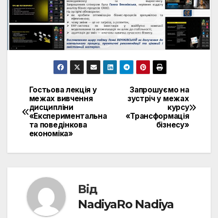
Гостьова лекція у
Запрошуємо на
Навігація
межах вивчення
зустріч у межах
дисципліни
курсу
записів
«Експериментальна
«Трансформація
та поведінкова
бізнесу»
економіка»
Від
NadiyaRo Nadiya