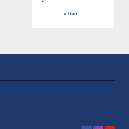
31
« Лип