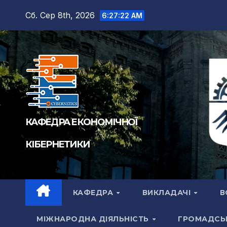
Перейти
Сб. Сер 8th, 2026
6:27:23 AM
до
вмісту
КАФЕДРА ЕКОНОМІЧНОЇ
КІБЕРНЕТИКИ
КАФЕДРА
ВИКЛАДАЧІ
В
МІЖНАРОДНА ДІЯЛЬНІСТЬ
ГРОМАДСЬ