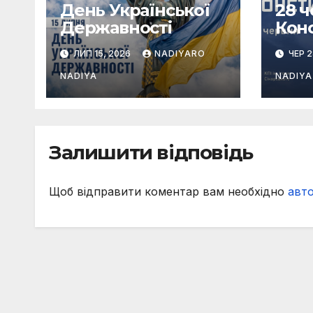
День Української
28 
Державності
Конс
Укр
ЛИП 15, 2026
NADIYARO
ЧЕР 2
NADIYA
NADIYA
Залишити відповідь
Щоб відправити коментар вам необхідно
авт