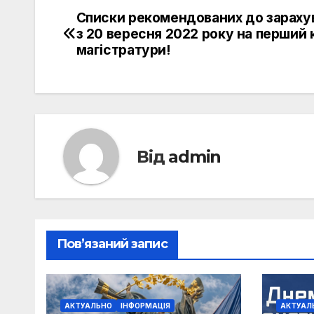
Списки рекомендованих до зараху
Навігація
з 20 вересня 2022 року на перший 
записів
магістратури!
Від
admin
Пов’язаний запис
АКТУАЛЬНО
ІНФОРМАЦІЯ
АКТУАЛ