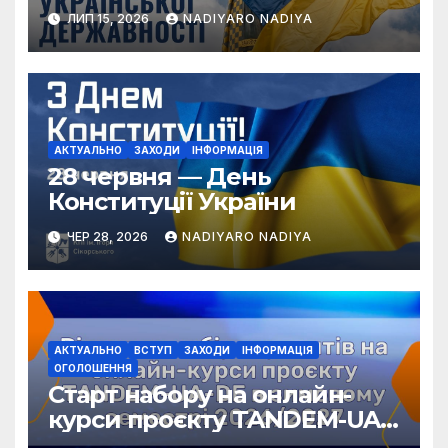
ЛИП 15, 2026
NADIYARO NADIYA
АКТУАЛЬНО
ЗАХОДИ
ІНФОРМАЦІЯ
28 червня — День
Конституції України
ЧЕР 28, 2026
NADIYARO NADIYA
АКТУАЛЬНО
ВСТУП
ЗАХОДИ
ІНФОРМАЦІЯ
ОГОЛОШЕННЯ
Старт набору на онлайн-
курси проєкту TANDEM-UA-
DE у зимовому семестрі