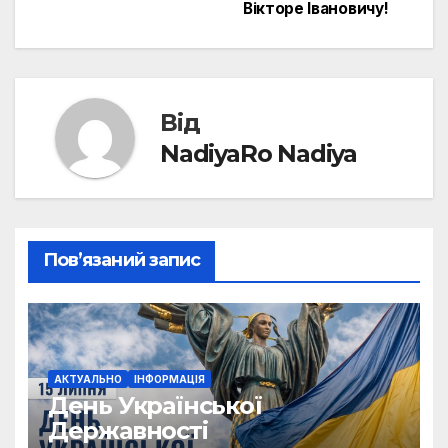
Вікторе Івановичу!
записів
Від
NadiyaRo Nadiya
Пов’язаний запис
АКТУАЛЬНО
ІНФОРМАЦІЯ
День Української
Державності