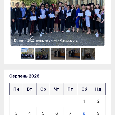
15 липня 2022, перший випуск бакалаврів.
15 
Серпень 2026
Пн
Вт
Ср
Чт
Пт
Сб
Нд
1
2
3
4
5
6
7
8
9