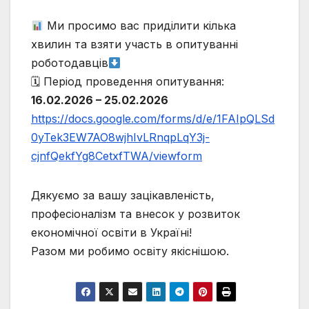
Ми просимо вас приділити кілька
хвилин та взяти участь в опитуванні
роботодавців
🗓 Період проведення опитування:
16.02.2026 – 25.02.2026
https://docs.google.com/forms/d/e/1FAIpQLSd
0yTek3EW7AO8wjhIvLRnqpLqY3j-
cjnfQekfYg8CetxfTWA/viewform
Дякуємо за вашу зацікавленість,
професіоналізм та внесок у розвиток
економічної освіти в Україні!
Разом ми робимо освіту якіснішою.