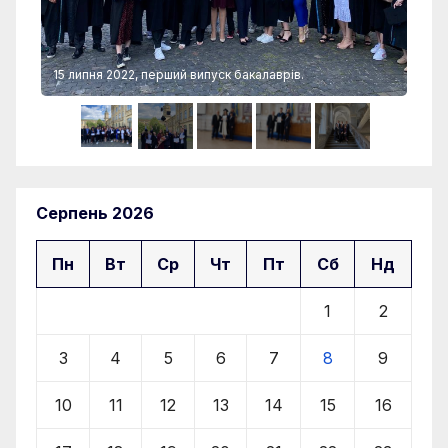
15 липня 2022, перший випуск бакалаврів.
15 
Серпень 2026
Пн
Вт
Ср
Чт
Пт
Сб
Нд
1
2
3
4
5
6
7
8
9
10
11
12
13
14
15
16