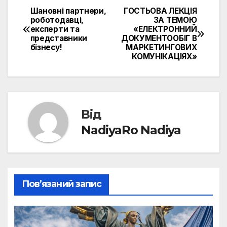
Шановні партнери,
ГОСТЬОВА ЛЕКЦІЯ
Навігація
роботодавці,
ЗА ТЕМОЮ
експерти та
«ЕЛЕКТРОННИЙ
записів
представники
ДОКУМЕНТООБІГ В
бізнесу!
МАРКЕТИНГОВИХ
КОМУНІКАЦІЯХ»
Від
NadiyaRo Nadiya
Пов’язаний запис