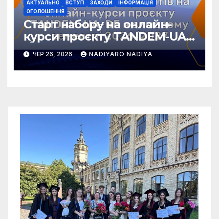
АКТУАЛЬНО
ВСТУП
ЗАХОДИ
ІНФОРМАЦІЯ
ОГОЛОШЕННЯ
Старт набору на онлайн-
курси проєкту TANDEM-UA-
DE у зимовому семестрі
ЧЕР 26, 2026
NADIYARO NADIYA
2026/2027!