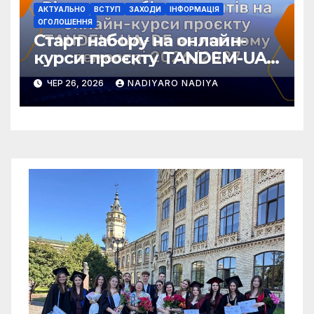
АКТУАЛЬНО
ВСТУП
ЗАХОДИ
ІНФОРМАЦІЯ
ОГОЛОШЕННЯ
Старт набору на онлайн-
курси проєкту TANDEM-UA-
DE у зимовому семестрі
ЧЕР 26, 2026
NADIYARO NADIYA
2026/2027!