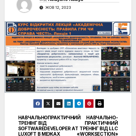
ЖОВ 12, 2023
НАВЧАЛЬНОПРАКТИЧНИЙ
НАВЧАЛЬНО-
Навігація
ТРЕНІНГ ВІД
ПРАКТИЧНИЙ
SOFTWAREDEVELOPER AT
ТРЕНІНГ ВІД LLC
записів
LUXOFT В МЕЖАХ
«WORKSECTION»