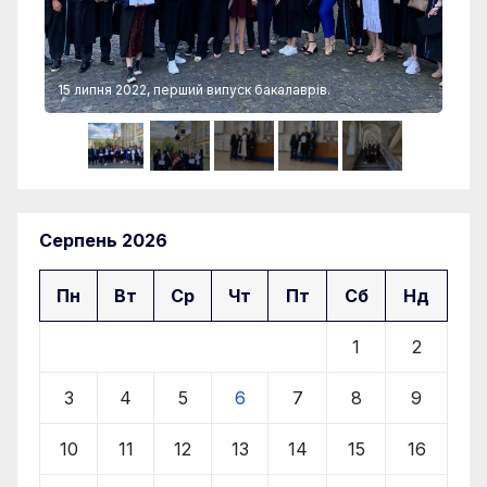
15 липня 2022, перший випуск бакалаврів.
15 
Серпень 2026
Пн
Вт
Ср
Чт
Пт
Сб
Нд
1
2
3
4
5
6
7
8
9
10
11
12
13
14
15
16