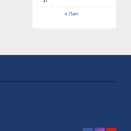
31
« Лип