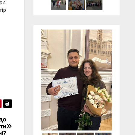
ри
тір
до
ати
і?