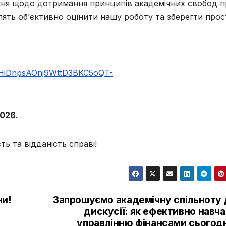
ня щодо дотримання принципів академічних свобод п
лять об’єктивно оцінити нашу роботу та зберегти прос
SeHiDnpsAOnj9WttD3BKC5oQT-
2026.
ь та відданість справі!
ни!
Запрошуємо академічну спільноту 
дискусії: як ефективно навч
управлінню фінансами сьогодн