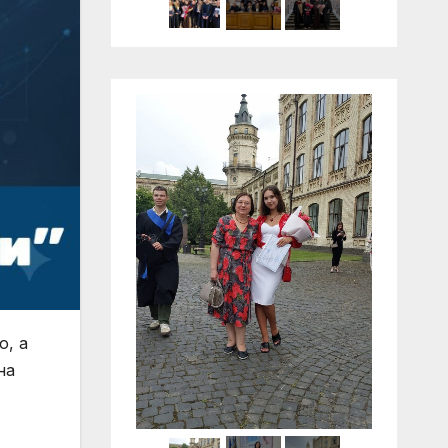
о, а
на