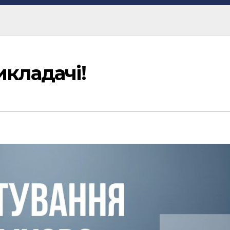
икладачі!