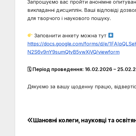
Запрошуємо вас пройти анонімне опитуван
викладанні дисциплін. Ваші відповіді дозво
для творчого і наукового пошуку.
Заповнити анкету можна тут
https://docs.google.com/forms/d/e/1FAIpQL
N2S6v9nY9sumQtyB5ywXjVQ/viewform
🗓 Період проведення: 16.02.2026 – 25.02.
Дякуємо за вашу щоденну працю, відвертіст
Шановні колеги, науковці та освітя
Навігація
записів