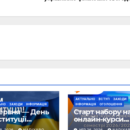
АКТУАЛЬНО
ВСТУП
ЗАХОДИ
ЬНО
ЗАХОДИ
ІНФОРМАЦІЯ
ІНФОРМАЦІЯ
ОГОЛОШЕННЯ
червня — День
Старт набору н
15 липня 2022,
титуції
онлайн-курси
бакалаврів.
аїни
проєкту TANDE
8, 2026
NADIYARO
ЧЕР 26, 2026
NADIYA