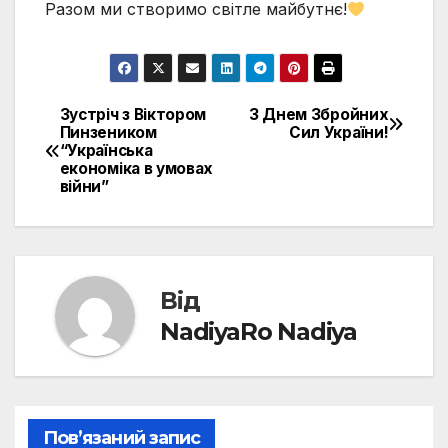
Разом ми створимо світле майбутнє!
Зустріч з Віктором
З Днем Збройних
Навігація
Пинзеником
Сил України!
“Українська
записів
економіка в умовах
війни”
Від
NadiyaRo Nadiya
Пов’язаний запис