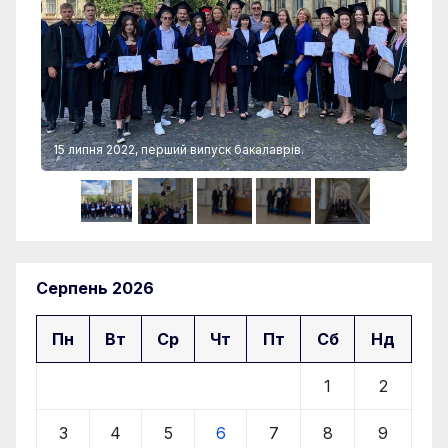
15 липня 2022, перший випуск бакалаврів.
15 
Серпень 2026
Пн
Вт
Ср
Чт
Пт
Сб
Нд
1
2
3
4
5
6
7
8
9