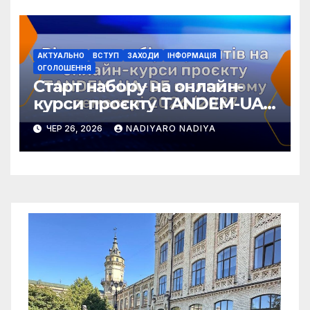
АКТУАЛЬНО
ВСТУП
ЗАХОДИ
ІНФОРМАЦІЯ
ОГОЛОШЕННЯ
Старт набору на онлайн-
курси проєкту TANDEM-UA-
DE у зимовому семестрі
ЧЕР 26, 2026
NADIYARO NADIYA
2026/2027!