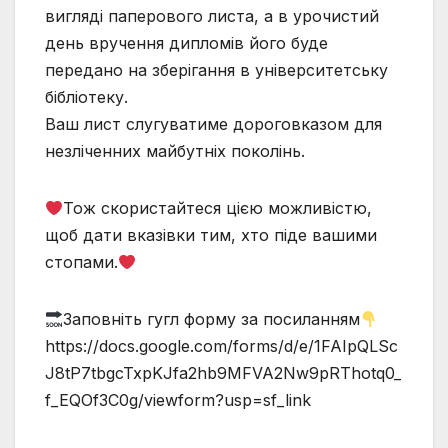
вигляді паперового листа, а в урочистий
день вручення дипломів його буде
передано на зберігання в університетську
бібліотеку.
Ваш лист слугуватиме дороговказом для
незліченних майбутніх поколінь.
Тож скористайтеся цією можливістю,
щоб дати вказівки тим, хто піде вашими
стопами.
Заповніть гугл форму за посиланням
https://docs.google.com/forms/d/e/1FAIpQLSc
J8tP7tbgcTxpKJfa2hb9MFVA2Nw9pRThotq0_
f_EQOf3C0g/viewform?usp=sf_link