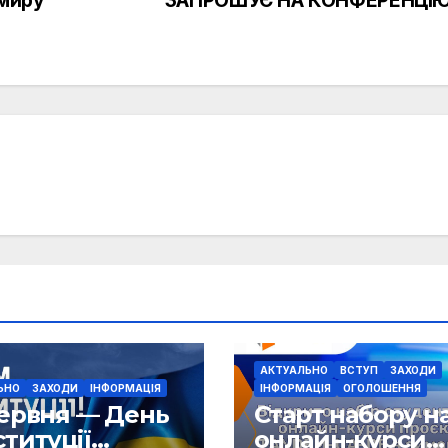
АКТУАЛЬНО
ВСТУП
ЗАХОДИ
ЬНО
ЗАХОДИ
ІНФОРМАЦІЯ
ІНФОРМАЦІЯ
ОГОЛОШЕННЯ
червня — День
Старт набору н
титуції
онлайн-курси