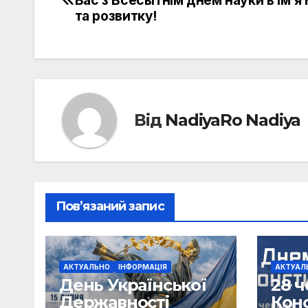
записів
та розвитку!
Від
NadiyaRo Nadiya
Пов’язаний запис
АКТУАЛЬНО
ІНФОРМАЦІЯ
АКТУАЛ
День Української
28 
Державності
Конс