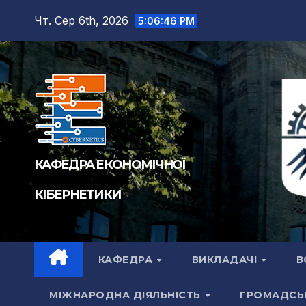
Перейти
Чт. Сер 6th, 2026
5:06:47 PM
до
вмісту
КАФЕДРА ЕКОНОМІЧНОЇ
КІБЕРНЕТИКИ
КАФЕДРА
ВИКЛАДАЧІ
В
МІЖНАРОДНА ДІЯЛЬНІСТЬ
ГРОМАДСЬ