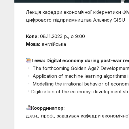
Лекція кафедри економічної кібернетики ФМ
цифрового підприємництва Альянсу GISU
Коли:
08.11.2023 р., о 9:00
Мова:
англійська
Тема: Digital economy during post-war rec
The forthcoming Golden Age? Development 
Application of machine learning algorithms i
Modelling the irrational behavi
Digitization of the economy: development str
Координатор:
д.е.н., проф., завідувач кафедри економічн