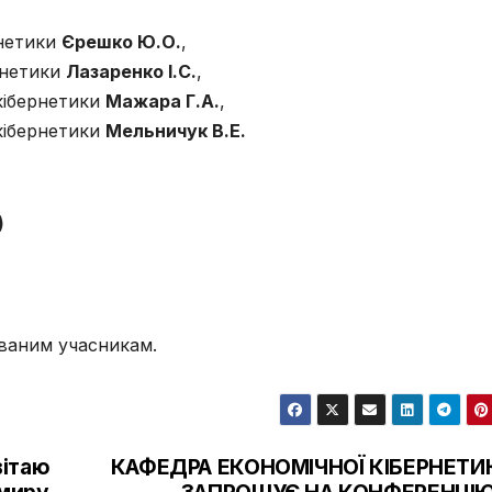
рнетики
Єрешко Ю.О.
,
ернетики
Лазаренко І.С.
,
 кібернетики
Мажара Г.А.
,
кібернетики
Мельничук В.Е.
)
ваним учасникам.
15 липня 2022,
бакалаврів.
вітаю
КАФЕДРА ЕКОНОМІЧНОЇ КІБЕРНЕТИ
 миру
ЗАПРОШУЄ НА КОНФЕРЕНЦІЮ!