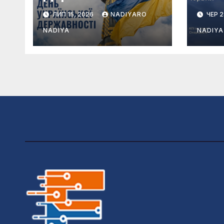
Укр
ЛИП 15, 2026
NADIYARO
ЧЕР 2
NADIYA
NADIYA