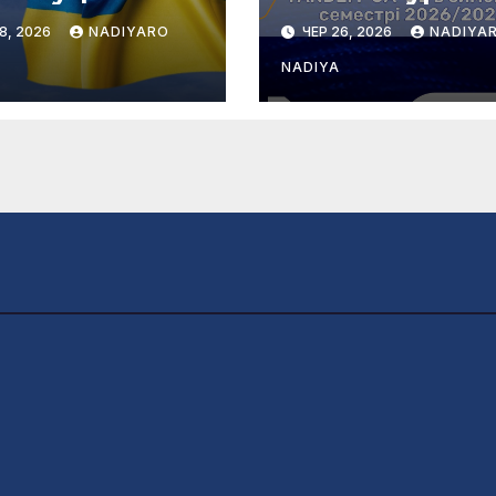
аїни
проєкту TANDE
8, 2026
NADIYARO
ЧЕР 26, 2026
NADIYA
UA-DE у зимов
семестрі
NADIYA
2026/2027!