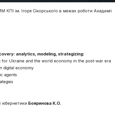
М КПІ ім. Ігоря Сікорського в межах роботи Академії
overy: analytics, modeling, strategizing:
for Ukraine and the world economy in the post-war era
n digital economy
or of economic agents
ategies
ої кібернетики
Бояринова К.О.