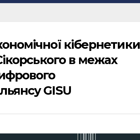
кономічної кібернетики
Сікорського в межах
цифрового
льянсу GISU