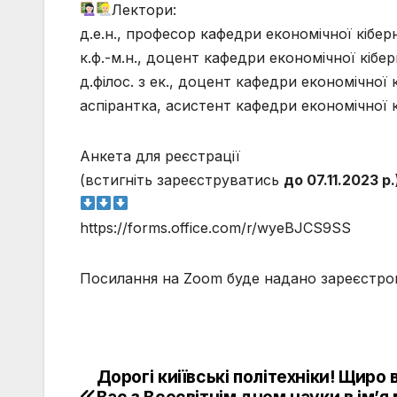
Лектори:
д.е.н., професор кафедри економічної кібе
к.ф.-м.н., доцент кафедри економічної кіб
д.філос. з ек., доцент кафедри економічної
аспірантка, асистент кафедри економічної 
Анкета для реєстрації
(встигніть зареєструватись
до 07.11.2023 р.
https://forms.office.com/r/wyeBJCS9SS
Посилання на Zoom буде надано зареєстро
Дорогі киіївські політехніки! Щиро 
Навігація
Вас з Всесвітнім днем науки в ім’я