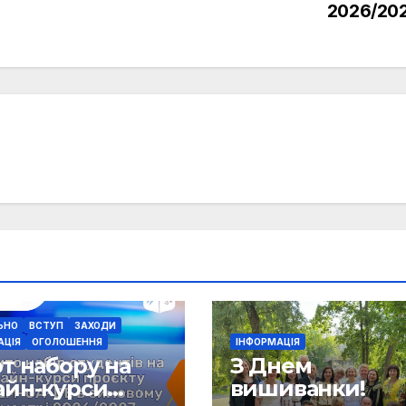
2026/202
ЬНО
ВСТУП
ЗАХОДИ
АЦІЯ
ОГОЛОШЕННЯ
ІНФОРМАЦІЯ
т набору на
З Днем
айн-курси
вишиванки!