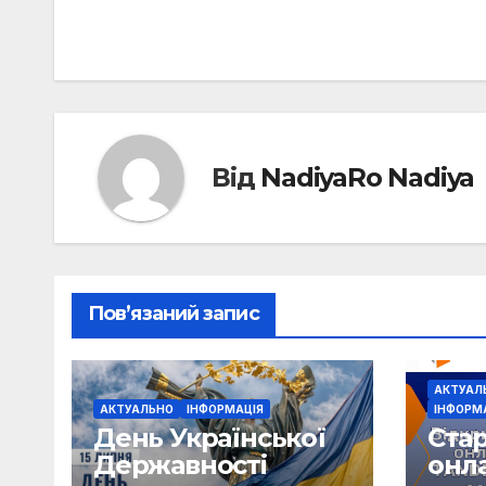
записів
Від
NadiyaRo Nadiya
Пов’язаний запис
АКТУАЛ
АКТУАЛЬНО
ІНФОРМАЦІЯ
ІНФОРМ
День Української
Стар
Державності
онл