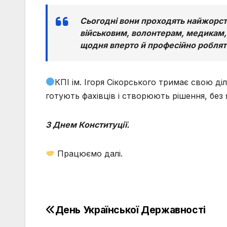
Сьогодні вони проходять найжорстк
військовим, волонтерам, медикам,
щодня вперто й професійно роблят
КПІ ім. Ігоря Сікорського тримає свою ді
готують фахівців і створюють рішення, без 
З Днем Конституції.
Працюємо далі.
День Української Державності
Навігація