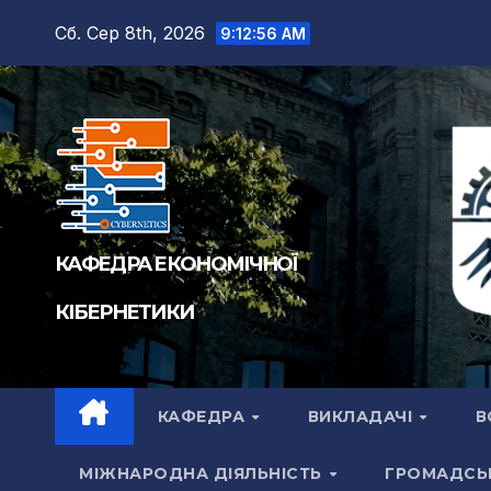
Перейти
Сб. Сер 8th, 2026
9:12:57 AM
до
вмісту
КАФЕДРА ЕКОНОМІЧНОЇ
КІБЕРНЕТИКИ
КАФЕДРА
ВИКЛАДАЧІ
В
МІЖНАРОДНА ДІЯЛЬНІСТЬ
ГРОМАДСЬ