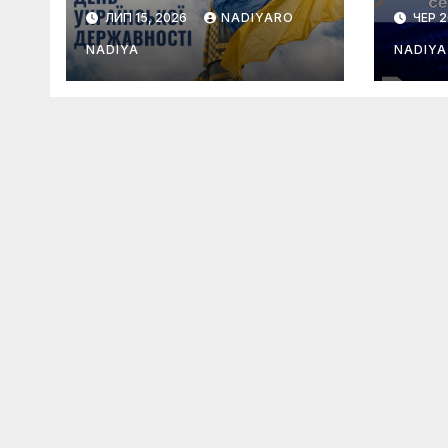
про
ЛИП 15, 2026
NADIYARO
ЧЕР 2
UA-
сем
NADIYA
NADIYA
2026