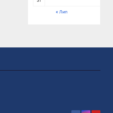
31
« Лип