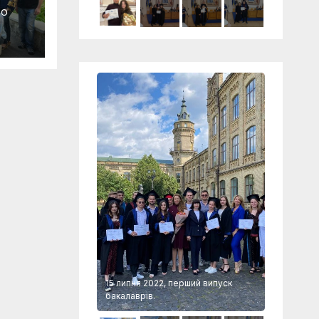
RO
 перший випуск
15 липня 2022, перший випуск
15 липня 
бакалаврів.
бакалаврі