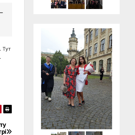
—
. Тут
.
ту
рі