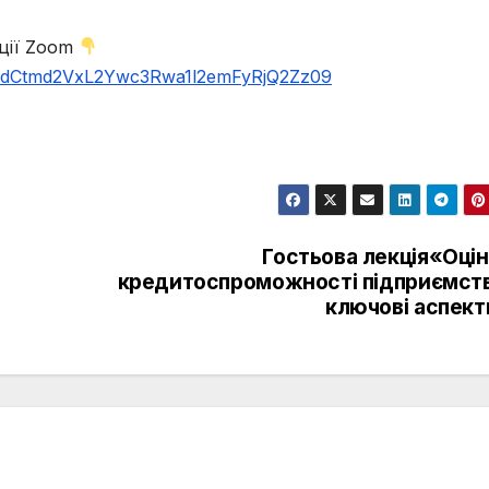
ції Zoom
d=dCtmd2VxL2Ywc3Rwa1l2emFyRjQ2Zz09
Гостьова лекція«Оці
кредитоспроможності підприємств
ключові аспект
15 липня 2022,
бакалаврів.