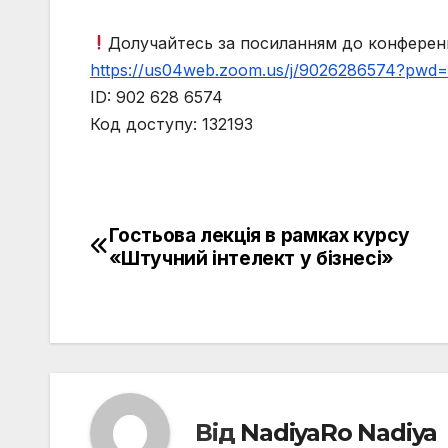
Долучайтесь за посиланням до конферен
https://us04web.zoom.us/j/9026286574?pw
ID: 902 628 6574
Код доступу: 132193
Гостьова лекція в рамках курсу
Навігація
«Штучний інтелект у бізнесі»
записів
Від
NadiyaRo Nadiya