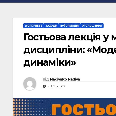
WORDPRESS
ЗАХОДИ
ІНФОРМАЦІЯ
ОГОЛОШЕННЯ
Гостьова лекція у
дисципліни: «Мод
динаміки»
Від
NadiyaRo Nadiya
КВІ 1, 2026