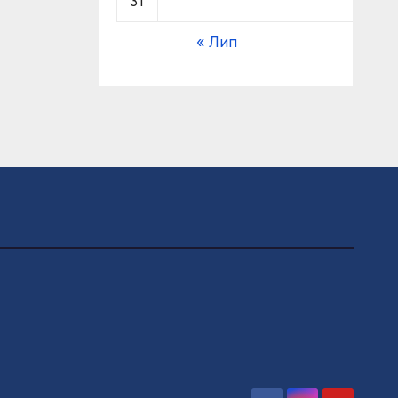
31
« Лип