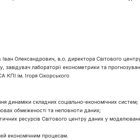
 Іван Олександрович, в.о. директора Світового центр
у, завідувач лабораторії економетрики та прогнозуван
 КПІ ім. Ігоря Сікорського
я динаміки складних соціально-економічних систем;
овах обмеженості та неповноти даних;
тичних ресурсів Світового центру даних у моделюван
лей економічним процесам.