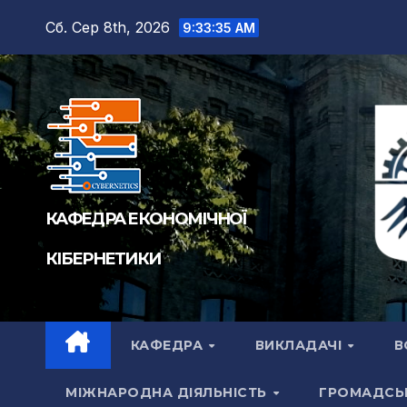
Перейти
Сб. Сер 8th, 2026
9:33:36 AM
до
вмісту
КАФЕДРА ЕКОНОМІЧНОЇ
КІБЕРНЕТИКИ
КАФЕДРА
ВИКЛАДАЧІ
В
МІЖНАРОДНА ДІЯЛЬНІСТЬ
ГРОМАДСЬ