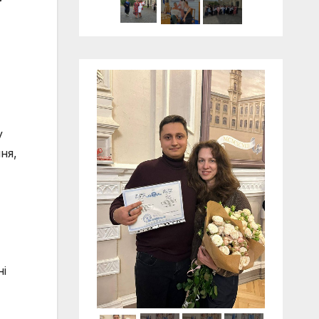
у
ня,
ні