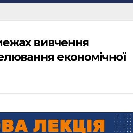
 межах вивчення
елювання економічної