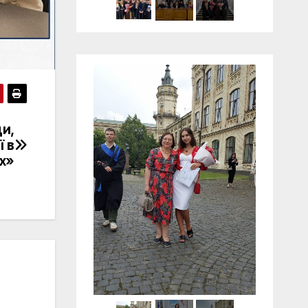
ди,
ї в
х»