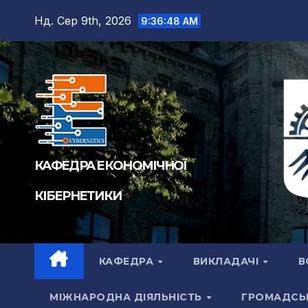
Перейти
Нд. Сер 9th, 2026
9:36:50 AM
до
вмісту
КАФЕДРА ЕКОНОМІЧНОЇ
КІБЕРНЕТИКИ
КАФЕДРА
ВИКЛАДАЧІ
В
МІЖНАРОДНА ДІЯЛЬНІСТЬ
ГРОМАДСЬ