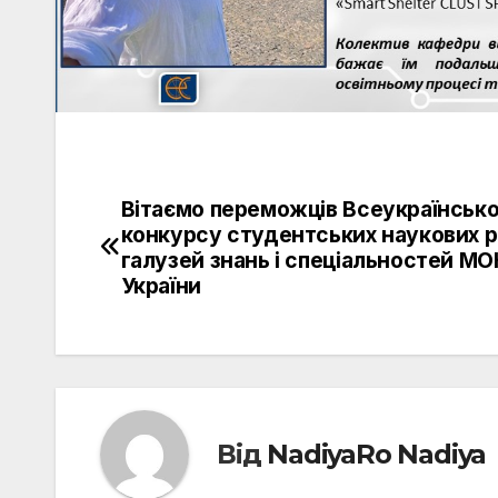
Вітаємо переможців Всеукраїнськ
Навігація
конкурсу студентських наукових р
записів
галузей знань і спеціальностей МО
України
Від
NadiyaRo Nadiya