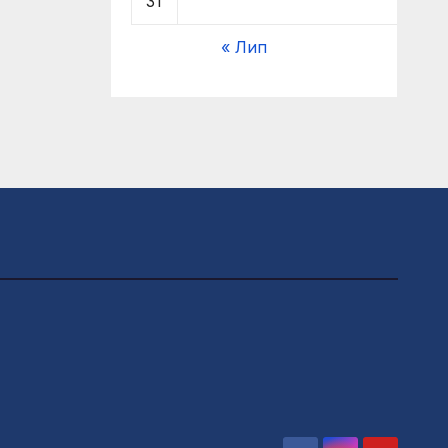
31
« Лип