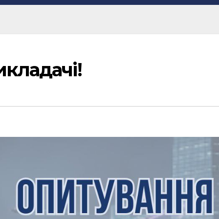
икладачі!