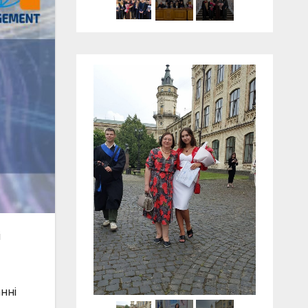
і
нні