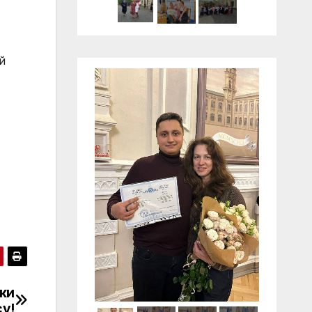
й
ки
су!