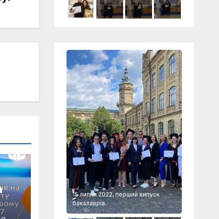
а
 перший випуск
15 липня 2022, перший випуск
15 липня 
бакалаврів.
бакалаврі
M-