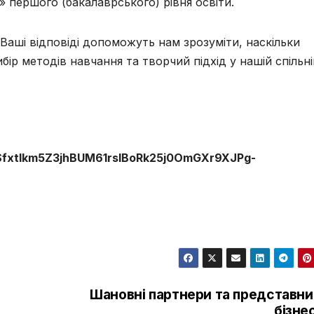
» першого (бакалаврського) рівня освіти.
Ваші відповіді допоможуть нам зрозуміти, наскільки
бір методів навчання та творчий підхід у нашій спільні
QLSfxtIkm5Z3jhBUM61rslBoRk25j0OmGXr9XJPg-
Шановні партнери та представни
бізне