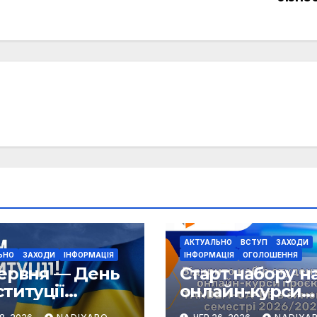
АКТУАЛЬНО
ВСТУП
ЗАХОДИ
ЬНО
ЗАХОДИ
ІНФОРМАЦІЯ
ІНФОРМАЦІЯ
ОГОЛОШЕННЯ
червня — День
Старт набору н
15 липня 2022,
титуції
онлайн-курси
бакалаврів.
аїни
проєкту TANDE