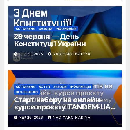
АКТУАЛЬНО
ЗАХОДИ
ІНФОРМАЦІЯ
28 червня — День
Конституції України
ЧЕР 28, 2026
NADIYARO NADIYA
АКТУАЛЬНО
ВСТУП
ЗАХОДИ
ІНФОРМАЦІЯ
ОГОЛОШЕННЯ
Старт набору на онлайн-
курси проєкту TANDEM-UA-
DE у зимовому семестрі
ЧЕР 26, 2026
NADIYARO NADIYA
2026/2027!