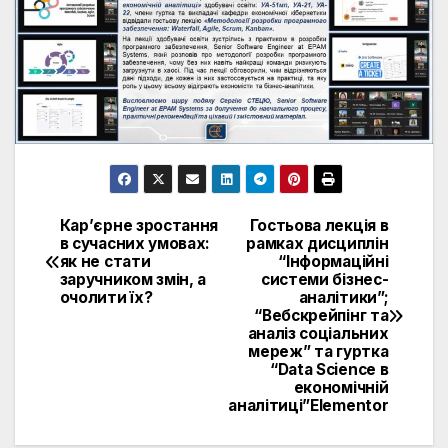
Кар’єрне зростання
Гостьова лекція в
Навігація
в сучасних умовах:
рамках дисциплін
як не стати
“Інформаційні
записів
заручником змін, а
системи бізнес-
очолити їх?
аналітики”;
“Вебскрейпінг та
аналіз соціальних
мереж” та гуртка
“Data Science в
економічній
аналітиці”Elementor