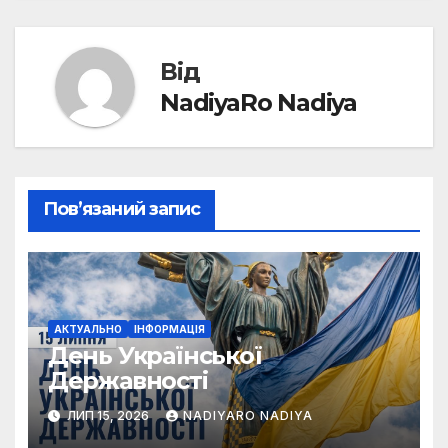
Від
NadiyaRo Nadiya
Пов’язаний запис
АКТУАЛЬНО
ІНФОРМАЦІЯ
День Української
Державності
ЛИП 15, 2026
NADIYARO NADIYA