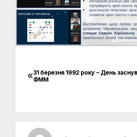
31 березня 1992 року – День засну
Навігація
ФММ
записів