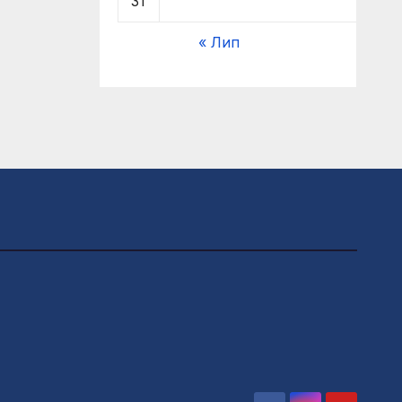
31
« Лип