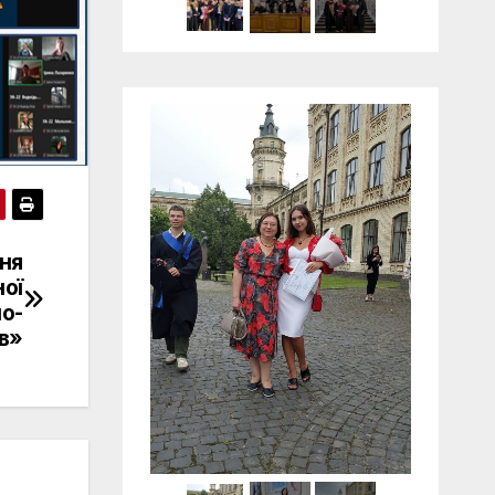
ння
ої
о-
ів»