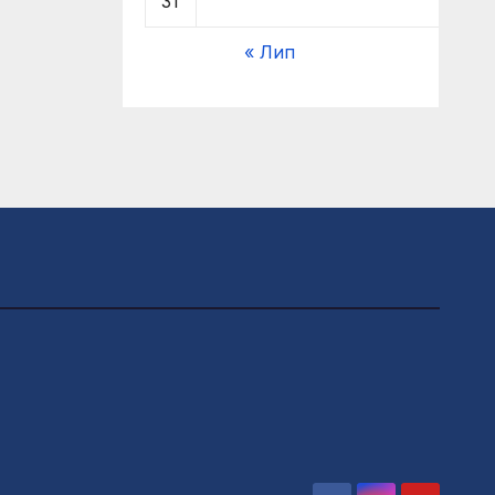
31
« Лип