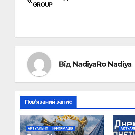
Навігація
GROUP
записів
Від
NadiyaRo Nadiya
Пов’язаний запис
АКТУАЛЬНО
ІНФОРМАЦІЯ
АКТУАЛ