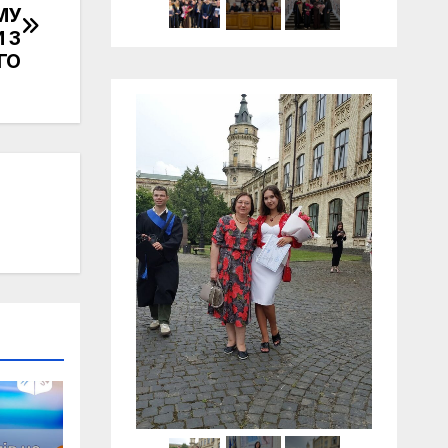
МУ
 З
ГО