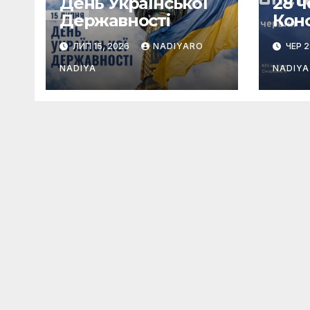
День Української
28 
Державності
Конс
Укр
ЛИП 15, 2026
NADIYARO
ЧЕР 2
NADIYA
NADIYA