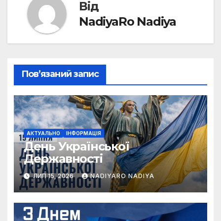
Від
NadiyaRo Nadiya
Пов’язаний запис
АКТУАЛЬНО
ІНФОРМАЦІЯ
День Української
Державності
ЛИП 15, 2026
NADIYARO NADIYA