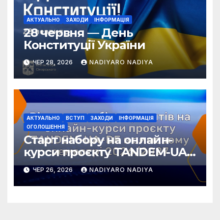
АКТУАЛЬНО
ЗАХОДИ
ІНФОРМАЦІЯ
28 червня — День
Конституції України
ЧЕР 28, 2026
NADIYARO NADIYA
АКТУАЛЬНО
ВСТУП
ЗАХОДИ
ІНФОРМАЦІЯ
ОГОЛОШЕННЯ
Старт набору на онлайн-
курси проєкту TANDEM-UA-
DE у зимовому семестрі
ЧЕР 26, 2026
NADIYARO NADIYA
2026/2027!