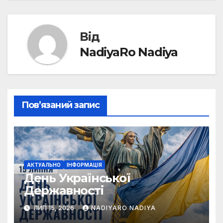
Від
NadiyaRo Nadiya
Пов’язаний запис
АКТУАЛЬНО
ІНФОРМАЦІЯ
День Української
Державності
ЛИП 15, 2026
NADIYARO NADIYA