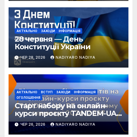
АКТУАЛЬНО
ЗАХОДИ
ІНФОРМАЦІЯ
28 червня — День
Конституції України
ЧЕР 28, 2026
NADIYARO NADIYA
АКТУАЛЬНО
ВСТУП
ЗАХОДИ
ІНФОРМАЦІЯ
ОГОЛОШЕННЯ
Старт набору на онлайн-
курси проєкту TANDEM-UA-
DE у зимовому семестрі
ЧЕР 26, 2026
NADIYARO NADIYA
2026/2027!