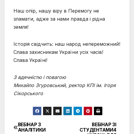
Наш опір, нашу віру в Перемогу не
зламати, адже за нами правда і рідна
земля!
Історія свідчить: наш народ непереможний!
Слава захисникам України усіх часів!
Слава Україні!
З вдячністю і повагою
Михайло Згуровський, ректор КПІ ім. Ігоря
Сікорського
ВЕБІНАР З
ВЕБІНАР ЗІ
Навігація
АНАЛІТИКИ
СТУДЕНТАМИ4