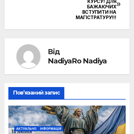
КУРСУ! ДЛЯ
записів
БАЖАЮЧИХ
ВСТУПИТИ НА
МАГІСТРАТУРУ!!!
Від
NadiyaRo Nadiya
Пов’язаний запис
АКТУАЛЬНО
ІНФОРМАЦІЯ