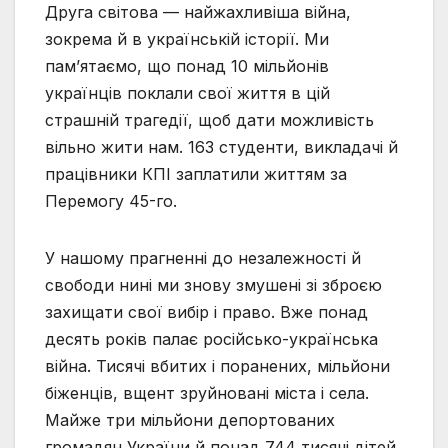
Друга світова — найжахливіша війна,
зокрема й в українській історії. Ми
пам’ятаємо, що понад 10 мільйонів
українців поклали свої життя в цій
страшній трагедії, щоб дати можливість
вільно жити нам. 163 студенти, викладачі й
працівники КПІ заплатили життям за
Перемогу 45-го.
У нашому прагненні до незалежності й
свободи нині ми знову змушені зі зброєю
захищати свої вибір і право. Вже понад
десять років палає російсько-українська
війна. Тисячі вбитих і поранених, мільйони
біженців, вщент зруйновані міста і села.
Майже три мільйони депортованих
громадян України й понад 744 тисячі дітей