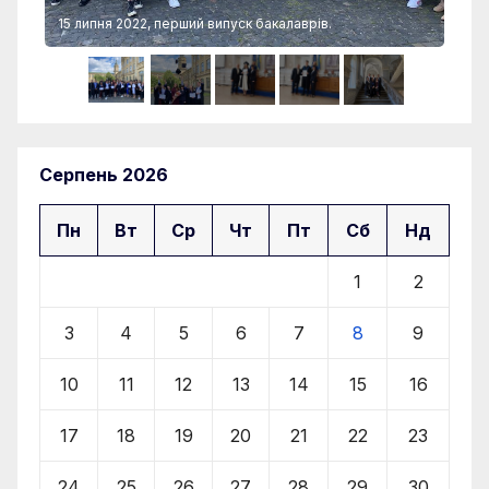
15 липня 2022, перший випуск бакалаврів.
15 
Серпень 2026
Пн
Вт
Ср
Чт
Пт
Сб
Нд
1
2
3
4
5
6
7
8
9
10
11
12
13
14
15
16
17
18
19
20
21
22
23
24
25
26
27
28
29
30