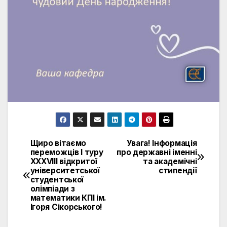
Щиро вітаємо
Увага! Інформація
Навігація
переможців I туру
про державні іменні
XXXVIII відкритої
та академічні
записів
університетської
стипендії
студентської
олімпіади з
математики КПІ ім.
Ігоря Сікорського!