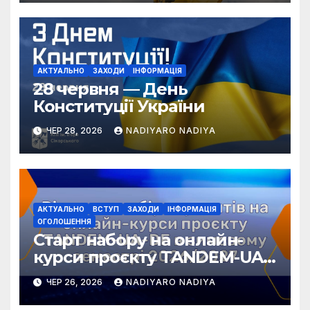
АКТУАЛЬНО
ЗАХОДИ
ІНФОРМАЦІЯ
28 червня — День
Конституції України
ЧЕР 28, 2026
NADIYARO NADIYA
АКТУАЛЬНО
ВСТУП
ЗАХОДИ
ІНФОРМАЦІЯ
ОГОЛОШЕННЯ
Старт набору на онлайн-
курси проєкту TANDEM-UA-
DE у зимовому семестрі
ЧЕР 26, 2026
NADIYARO NADIYA
2026/2027!