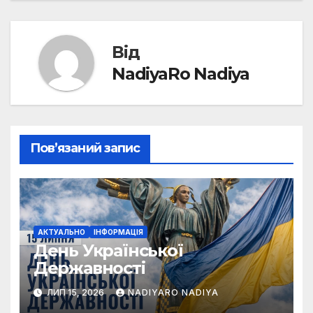
Від
NadiyaRo Nadiya
Пов’язаний запис
АКТУАЛЬНО
ІНФОРМАЦІЯ
День Української
Державності
ЛИП 15, 2026
NADIYARO NADIYA