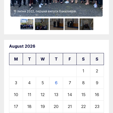
15 липня 2022, перший випуск бакалаврів.
15 
August 2026
M
T
W
T
F
S
S
1
2
3
4
5
6
7
8
9
10
11
12
13
14
15
16
17
18
19
20
21
22
23