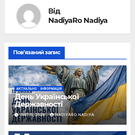
Від
NadiyaRo Nadiya
Пов’язаний запис
АКТУАЛЬНО
ІНФОРМАЦІЯ
День Української
Державності
ЛИП 15, 2026
NADIYARO NADIYA