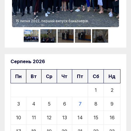
15 липня 2022, перший випуск бакалаврів.
15 
Серпень 2026
Пн
Вт
Ср
Чт
Пт
Сб
Нд
1
2
3
4
5
6
7
8
9
10
11
12
13
14
15
16