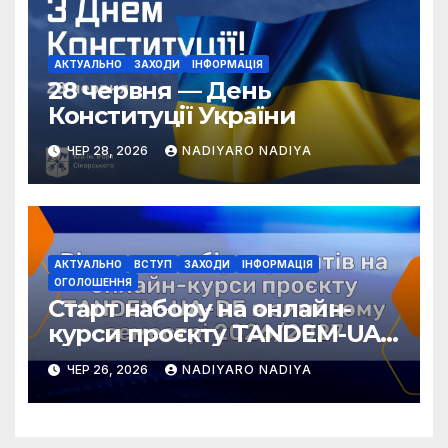
АКТУАЛЬНО
ЗАХОДИ
ІНФОРМАЦІЯ
28 червня — День
Конституції України
ЧЕР 28, 2026
NADIYARO NADIYA
АКТУАЛЬНО
ВСТУП
ЗАХОДИ
ІНФОРМАЦІЯ
ОГОЛОШЕННЯ
Старт набору на онлайн-
курси проєкту TANDEM-UA-
DE у зимовому семестрі
ЧЕР 26, 2026
NADIYARO NADIYA
2026/2027!